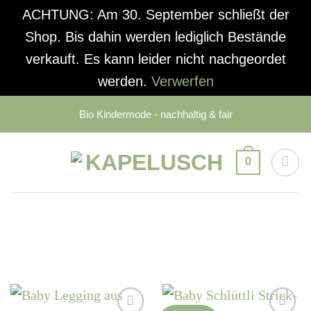
ACHTUNG: Am 30. September schließt der
Shop. Bis dahin werden lediglich Bestände
verkauft. Es kann leider nicht nachgeordet
werden.
Verwerfen
Zum
Bio Kindermode - nachhaltig & fair
Inhalt
springen
0