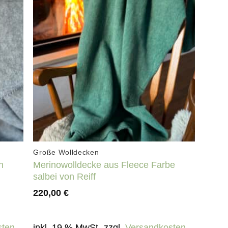
Auf die
te
Wunschliste
+
Große Wolldecken
n
Merinowolldecke aus Fleece Farbe
salbei von Reiff
220,00
€
sten
inkl. 19 % MwSt.
zzgl.
Versandkosten