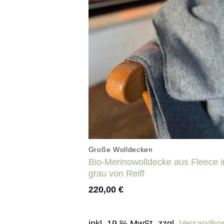
Auf die
Wunschlis
+
Große Wolldecken
Bio-Merinowolldecke aus Fleece i
grau von Reiff
220,00
€
inkl. 19 % MwSt.
zzgl.
Versandko