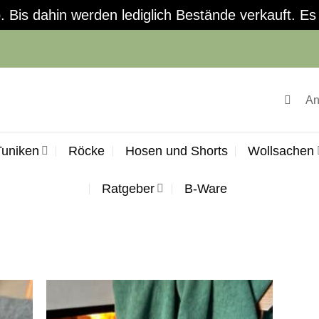
is dahin werden lediglich Bestände verkauft. Es 
An
Tuniken
Röcke
Hosen und Shorts
Wollsachen
Ratgeber
B-Ware