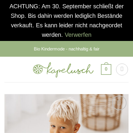
ACHTUNG: Am 30. September schließt der
Shop. Bis dahin werden lediglich Bestände
verkauft. Es kann leider nicht nachgeordet
werden.
Verwerfen
Zum
Bio Kindermode - nachhaltig & fair
Inhalt
springen
0
Auf die
Wunschliste