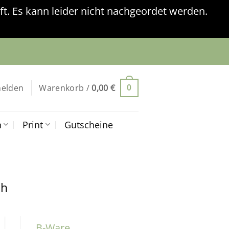
t. Es kann leider nicht nachgeordet werden.
elden
Warenkorb /
0,00
€
0
n
Print
Gutscheine
ch
B-Ware