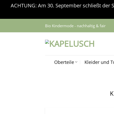
ACHTUNG: Am 30. September schließt der Sho
Zum
Bio Kindermode - nachhaltig & fair
Inhalt
springen
Oberteile
Kleider und T
K