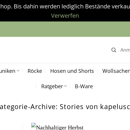
p. Bis dahin werden lediglich Bestände verkauf
Verwerfen
Anm
uniken
Röcke
Hosen und Shorts
Wollsache
Ratgeber
B-Ware
ategorie-Archive:
Stories von kapelus