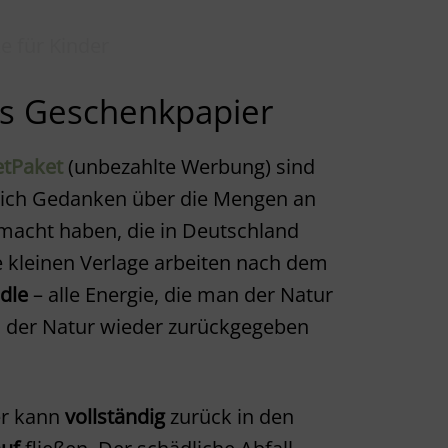
es Geschenkpapier
etPaket
(unbezahlte Werbung) sind
sich Gedanken über die Mengen an
acht haben, die in Deutschland
e kleinen Verlage arbeiten nach dem
adle
– alle Energie, die man der Natur
h der Natur wieder zurückgegeben
er kann
vollständig
zurück in den
auf
fließen. Der schädliche Abfall