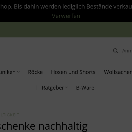
p. Bis dahin werden lediglich Bestände verkauf
Verwerfen
Anm
uniken
Röcke
Hosen und Shorts
Wollsache
Ratgeber
B-Ware
LTIGKEIT
chenke nachhaltig