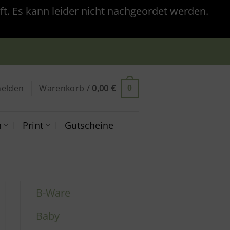
t. Es kann leider nicht nachgeordet werden.
elden
Warenkorb /
0,00
€
0
n
Print
Gutscheine
B-Ware
Baby