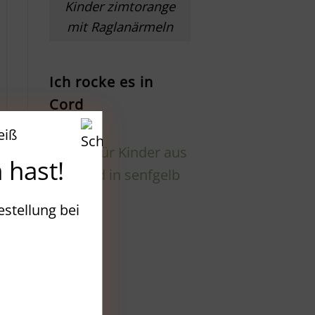
Kinder zimtorange
mit Raglanärmeln
Ich rocke es in
Cord
 hast!
estellung bei