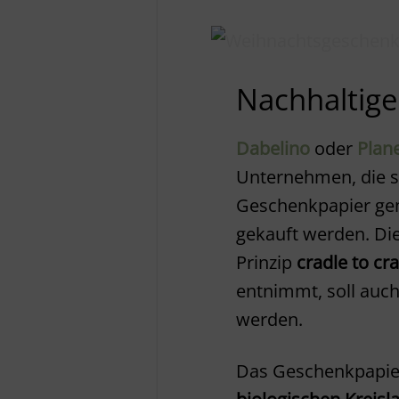
Nachhaltig
Dabelino
oder
Plan
Unternehmen, die 
Geschenkpapier gem
gekauft werden. Di
Prinzip
cradle to cr
entnimmt, soll auc
werden.
Das Geschenkpapi
biologischen Kreisl