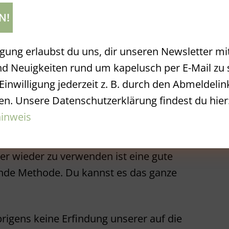
uldige gibt es viele nachhaltige
henke zu verpacken.
wöhnliches Packpapier verwenden und
agung erlaubst du uns, dir unseren Newsletter mi
 Stift im Gingerbread-Stil bemalen.
d Neuigkeiten rund um kapelusch per E-Mail zu
oder? Und keine Angst. Du musst keine
Einwilligung jederzeit z. B. durch den Abmeldelink
en. Unsere Datenschutzerklärung findest du hier
inweis
s Altem Neues machen
er wieder zu verwenden ist eine gute
de Methode. Du kannst es das ganze
brigens keine Erfindung unserer auf die