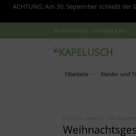
ACHTUNG: Am 30. September schließt der Sho
Zum
Bio Kindermode - nachhaltig & fair
Inhalt
springen
Oberteile
Kleider und T
BASTELN
,
UMWELT UND NACHHA
Weihnachtsges