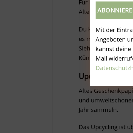
Für Kreative und Ged
Alternativen, Gesc
Du kannst ganz ge
Mit der Eintr
es mit einem weißen
Angeboten un
Sieht hübsch aus, 
kannst deine 
Künstlerin sein.
Mail widerruf
Datenschutzh
Upcycling – au
Altes Geschenkpapi
und umweltschonen
Jahr sammeln.
Das Upcycling ist ü